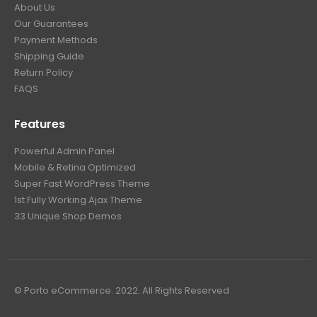
About Us
Our Guarantees
Payment Methods
Shipping Guide
Return Policy
FAQS
Features
Powerful Admin Panel
Mobile & Retina Optimized
Super Fast WordPress Theme
1st Fully Working Ajax Theme
33 Unique Shop Demos
© Porto eCommerce. 2022. All Rights Reserved